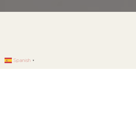
Spanish
▼
UN LUGAR DONDE
RECONECTAR
psicología integrativa, salud
mental y bienestar